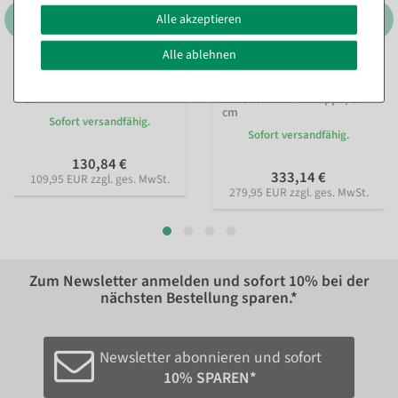
Alle akzeptieren
Alle ablehnen
Grillhähnchen
Ammerländer
Lebensmittel-Attrappe 20
Katenschinken
cm
Lebensmittel-Attrappe, 30
cm
Sofort versandfähig.
Sofort versandfähig.
130,84 €
333,14 €
109,95 EUR zzgl. ges. MwSt.
279,95 EUR zzgl. ges. MwSt.
Zum Newsletter anmelden und sofort
10%
bei der
nächsten Bestellung sparen.*
Newsletter abonnieren und sofort
10% SPAREN*