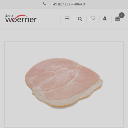
+49 (0)7131 – 4064 0
0
☰