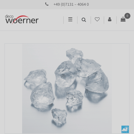
+49 (0)7131 – 4064 0
0
☰