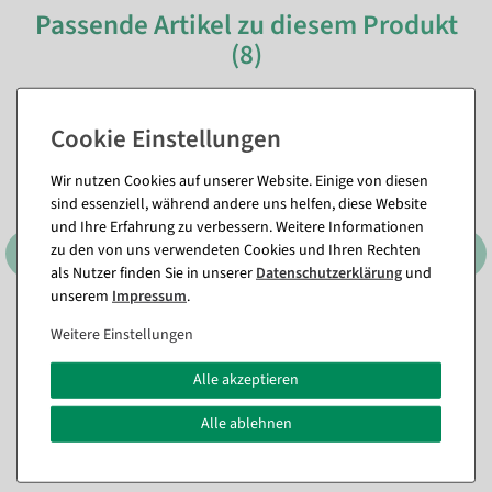
Passende Artikel zu diesem Produkt
(8)
Wir nutzen Cookies auf unserer Website. Einige von diesen
sind essenziell, während andere uns helfen, diese Website
und Ihre Erfahrung zu verbessern. Weitere Informationen
zu den von uns verwendeten Cookies und Ihren Rechten
als Nutzer finden Sie in unserer
Daten­schutz­erklärung
und
unserem
Impressum
.
Italienischer Hartkäse, 1/4
Emmentaler-Streifen
Weitere Einstellungen
Stück
Lebensmittel-Attrappe,
Pack à 3 Stück
Sofort versandfähig.
Alle akzeptieren
Sofort versandfähig.
23,74 €
Alle ablehnen
14,22 €
19,95 EUR zzgl. ges. MwSt.
11,95 EUR zzgl. ges. MwSt.