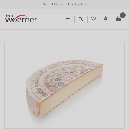
+49 (0)7131 – 4064 0
0
☰