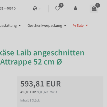
0
0
31 – 4064 0
DE
usstattung
Geschenkverpackung
% Sale
käse Laib angeschnitten
-Attrappe 52 cm Ø
593,81 EUR
499,00 EUR
zzgl. ges. MwSt.
Inhalt
1
Stück