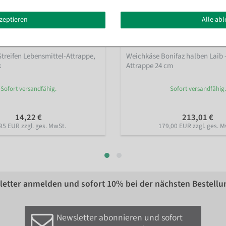
kzeptieren
Alle ab
reifen Lebensmittel-Attrappe,
Weichkäse Bonifaz halben Laib 
k
Attrappe 24 cm
Sofort versandfähig.
Sofort versandfähig.
14,22 €
213,01 €
95 EUR zzgl. ges. MwSt.
179,00 EUR zzgl. ges. M
etter anmelden und sofort
10%
bei der nächsten Bestellu
Newsletter abonnieren und sofort