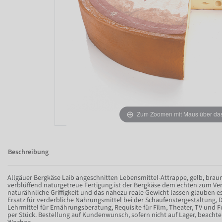
Zum Zoomen mit Maus über das 
Beschreibung
Allgäuer Bergkäse Laib angeschnitten Lebensmittel-Attrappe, gelb, braun
verblüffend naturgetreue Fertigung ist der Bergkäse dem echten zum Ver
naturähnliche Griffigkeit und das nahezu reale Gewicht lassen glauben es
Ersatz für verderbliche Nahrungsmittel bei der Schaufenstergestaltung, 
Lehrmittel für Ernährungsberatung, Requisite für Film, Theater, TV und F
per Stück. Bestellung auf Kundenwunsch, sofern nicht auf Lager, beachten 