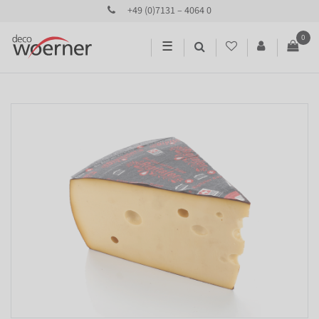
+49 (0)7131 – 4064 0
0
☰