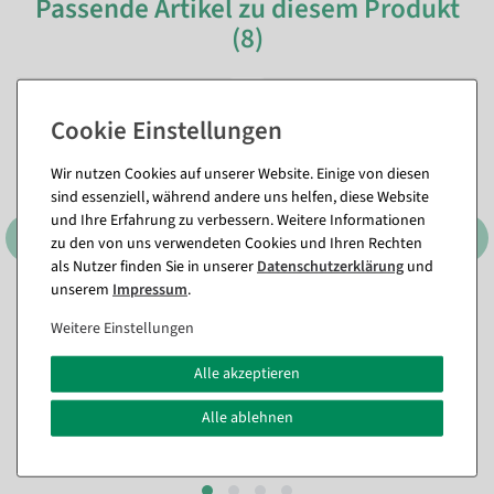
Passende Artikel zu diesem Produkt
(8)
Wir nutzen Cookies auf unserer Website. Einige von diesen
sind essenziell, während andere uns helfen, diese Website
und Ihre Erfahrung zu verbessern. Weitere Informationen
zu den von uns verwendeten Cookies und Ihren Rechten
als Nutzer finden Sie in unserer
Daten­schutz­erklärung
und
unserem
Impressum
.
Italienischer Hartkäse, 1/4
Emmentaler-Streifen
Stück
Lebensmittel-Attrappe,
Weitere Einstellungen
Pack à 3 Stück
Sofort versandfähig.
Sofort versandfähig.
Alle akzeptieren
23,74 €
Alle ablehnen
14,22 €
19,95 EUR zzgl. ges. MwSt.
11,95 EUR zzgl. ges. MwSt.