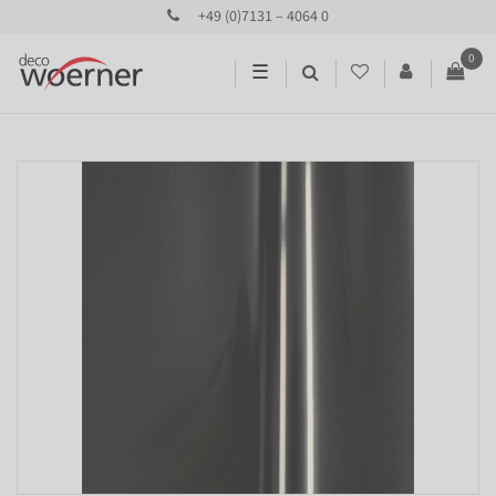
+49 (0)7131 – 4064 0
0
☰