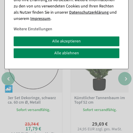
zu den von uns verwendeten Cookies und Ihren Rechten
als Nutzer finden Sie in unserer
Daten­schutz­erklärung
und
Passende Artikel zu diesem Produkt
unserem
Impressum
.
(8)
Weitere Einstellungen
Alle akzeptieren
%
Alle ablehnen
3er Set Dekoringe, schwarz
Künstlicher Tannenbaum im
ca. 60 cm Ø, Metall
Topf 52 cm
Sofort versandfähig.
Sofort versandfähig.
29,69 €
23,74 €
17,79 €
24,95 EUR zzgl. ges. MwSt.