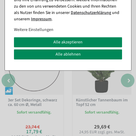
zu den von uns verwendeten Cookies und Ihren Rechten
als Nutzer finden Sie in unserer
Daten­schutz­erklärung
und
Passende Artikel zu diesem Produkt
unserem
Impressum
.
(8)
Weitere Einstellungen
Alle akzeptieren
%
Alle ablehnen
3er Set Dekoringe, schwarz
Künstlicher Tannenbaum im
ca. 60 cm Ø, Metall
Topf 52 cm
Sofort versandfähig.
Sofort versandfähig.
29,69 €
23,74 €
17,79 €
24,95 EUR zzgl. ges. MwSt.