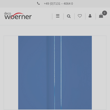
+49 (0)7131 – 4064 0
0
☰