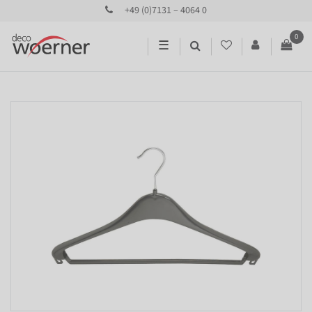
+49 (0)7131 – 4064 0
0
☰