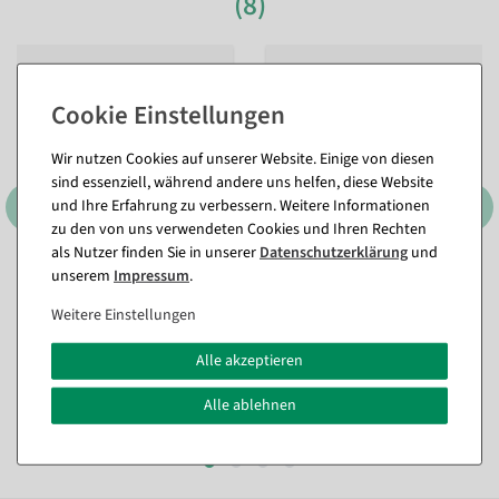
(8)
Wir nutzen Cookies auf unserer Website. Einige von diesen
sind essenziell, während andere uns helfen, diese Website
und Ihre Erfahrung zu verbessern. Weitere Informationen
zu den von uns verwendeten Cookies und Ihren Rechten
als Nutzer finden Sie in unserer
Daten­schutz­erklärung
und
unserem
Impressum
.
Kleiderbügel Anti-Rutsch
Kleiderbügel mit Steg Anti-
Topform 40 cm, schwarz, 1
Rutsch 40 cm, schwarz, 1
Karton à 100 Stück
Karton à 50 Stück
Weitere Einstellungen
Sofort versandfähig.
Artikel aktuell nicht lagernd.
Alle akzeptieren
142,74 €
154,64 €
Alle ablehnen
119,95 EUR zzgl. ges. MwSt.
129,95 EUR zzgl. ges. MwSt.