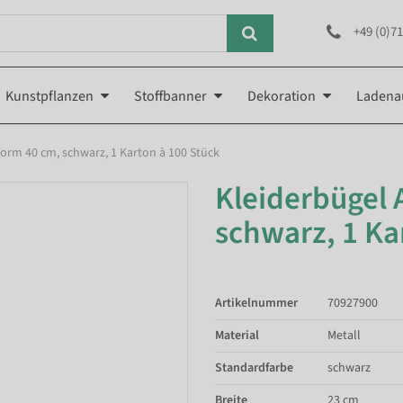
+49 (0)71
Kunstpflanzen
Stoffbanner
Dekoration
Ladena
orm 40 cm, schwarz, 1 Karton à 100 Stück
Kleiderbügel 
schwarz, 1 Ka
Artikelnummer
70927900
Material
Metall
Standardfarbe
schwarz
Breite
23 cm