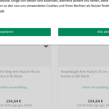
ebsite. Einige von diesen sind essenziell, während andere uns helfen, diese
en zu den von uns verwendeten Cookies und Ihren Rechten als Nutzer finde
sum
.
kzeptieren
Alle ab
mit Steg Anti-Rutsch 40 cm,
Hosenbügel Anti-Rutsch 35 cm, 
rton à 50 Stück
Karton à 100 Stück
Sofort versandfähig.
Sofort versandfähig.
154,64 €
154,64 €
,95 EUR zzgl. ges. MwSt.
129,95 EUR zzgl. ges. M