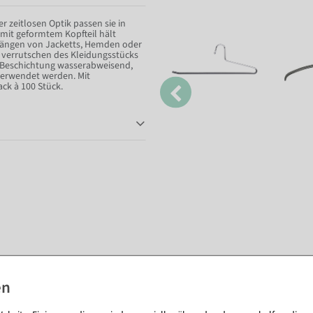
er zeitlosen Optik passen sie in
mit geformtem Kopfteil hält
hängen von Jacketts, Hemden oder
s verrutschen des Kleidungsstücks
h-Beschichtung wasserabweisend,
verwendet werden. Mit
ck à 100 Stück.
Passende Artikel zu diesem Produkt (8)