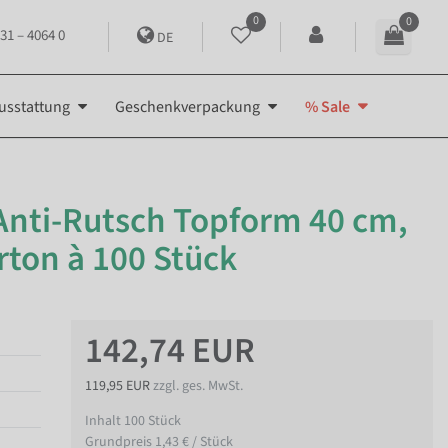
0
0
31 – 4064 0
DE
usstattung
Geschenkverpackung
% Sale
Anti-Rutsch Topform 40 cm,
rton à 100 Stück
142,74 EUR
119,95 EUR
zzgl. ges. MwSt.
Inhalt
100
Stück
Grundpreis
1,43 € / Stück