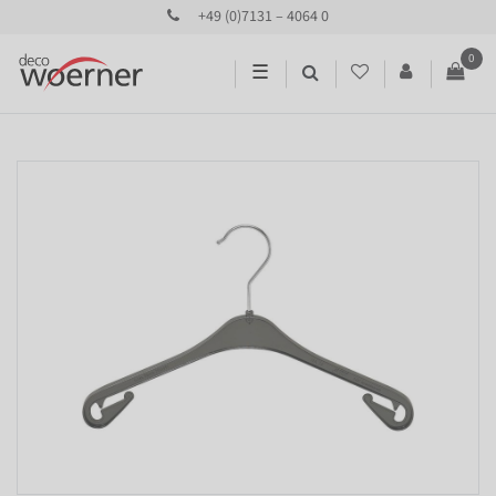
+49 (0)7131 – 4064 0
0
☰