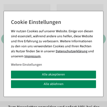
Wir nutzen Cookies auf unserer Website. Einige von diesen
sind essenziell, während andere uns helfen, diese Website
und Ihre Erfahrung zu verbessern. Weitere Informationen
zu den von uns verwendeten Cookies und Ihren Rechten
als Nutzer finden Sie in unserer
Daten­schutz­erklärung
und
Kunststoffbügel mit Steg 44
Kleiderbügel Anti-Rutsch
unserem
Impressum
.
cm, 1 Karton à 100 Stück
Topform 40 cm, schwarz, 1
Karton à 100 Stück
Sofort versandfähig.
Weitere Einstellungen
Sofort versandfähig.
Alle akzeptieren
89,19 €
142,74 €
74,95 EUR zzgl. ges. MwSt.
119,95 EUR zzgl. ges. MwSt.
Alle ablehnen