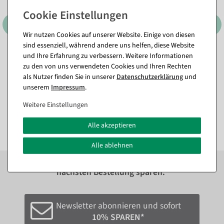
Wir nutzen Cookies auf unserer Website. Einige von diesen
sind essenziell, während andere uns helfen, diese Website
und Ihre Erfahrung zu verbessern. Weitere Informationen
Kunstpflanzenhänger
Kunstpflanzenhänger
zu den von uns verwendeten Cookies und Ihren Rechten
Frauenfarn, 119 cm
Herzblatt, 68 cm
als Nutzer finden Sie in unserer
Daten­schutz­erklärung
und
Sofort versandfähig.
Sofort versandfähig.
unserem
Impressum
.
15,41 €
7,08 €
Weitere Einstellungen
12,95 EUR zzgl. ges. MwSt.
5,95 EUR zzgl. ges. MwSt.
Alle akzeptieren
Alle ablehnen
Zum Newsletter anmelden und sofort
10%
bei der
nächsten Bestellung sparen.*
Newsletter abonnieren und sofort
10% SPAREN*