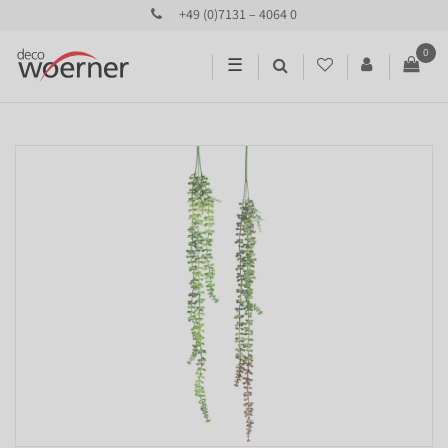
+49 (0)7131 – 4064 0
0
☰