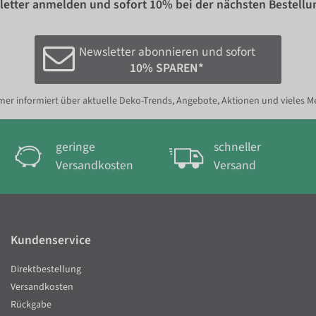
etter anmelden und sofort
10%
bei der nächsten Bestellu
Newsletter abonnieren und sofort
10% SPAREN*
er informiert über aktuelle Deko-Trends, Angebote, Aktionen und vieles M
geringe
schneller
Versandkosten
Versand
Kundenservice
Direktbestellung
Versandkosten
Rückgabe