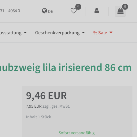
0
0
31 – 4064 0
DE
usstattung
Geschenkverpackung
% Sale
ubzweig lila irisierend 86 cm
9,46 EUR
7,95 EUR
zzgl. ges. MwSt.
Inhalt
1
Stück
Sofort versandfähig.