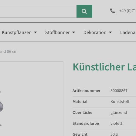
+49 (0)71
Kunstpflanzen
Stoffbanner
Dekoration
Ladena
rend 86 cm
Künstlicher La
Artikelnummer
80008867
Material
Kunststoff
Oberfläche
glänzend
Standardfarbe
violett
Gewicht
50 g