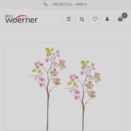
+49 (0)7131 – 4064 0
0
☰