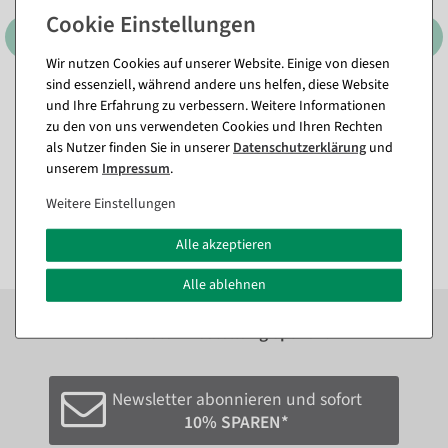
Wir nutzen Cookies auf unserer Website. Einige von diesen
sind essenziell, während andere uns helfen, diese Website
und Ihre Erfahrung zu verbessern. Weitere Informationen
XXL Monstera-Kunstblatt
Künstlicher Forsythienzweig
130 cm
gelb, 95 cm
zu den von uns verwendeten Cookies und Ihren Rechten
als Nutzer finden Sie in unserer
Daten­schutz­erklärung
und
Sofort versandfähig.
Sofort versandfähig.
unserem
Impressum
.
29,69 €
11,84 €
Weitere Einstellungen
24,95 EUR zzgl. ges. MwSt.
9,95 EUR zzgl. ges. MwSt.
Alle akzeptieren
Alle ablehnen
Zum Newsletter anmelden und sofort
10%
bei der
nächsten Bestellung sparen.*
Newsletter abonnieren und sofort
10% SPAREN*