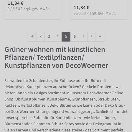
11,84 €
11,84 €
9,95 EUR zzgl. ges. MwSt.
9,95 EUR zzgl. ges. MwSt.
3
4
5
6
7
Grüner wohnen mit künstlichen
Pflanzen/ Textilpflanzen/
Kunstpflanzen von DecoWoerner
Sie wollen Ihr Schaufenster, Ihr Zuhause oder Ihr Büro mit
dekorativen Kunstpflanzen ausschmücken? Gar kein Problem - wir
bieten Ihnen ein riesiges Sortiment in unserem DecoWoerner Online
Shop. Ob Kunstblumen, Kunstbäume, Grünpflanzen, Streublüten,
Kakteen, Herbstpflanzen, Deko Blüten sowie Lianen oder Deko Gras -
bei DecoWoerner ist für genügend Auswahl gesorgt. Schließlich rundet
unser spezielles Zubehör für Kunstpflanzen - wie Metallständer,
Blumenständer, Flammen-Schutz-Spray sowie das Dekogranulat in
vielen Farben und verschiedene Kieselsteine - das Sortiment perfekt