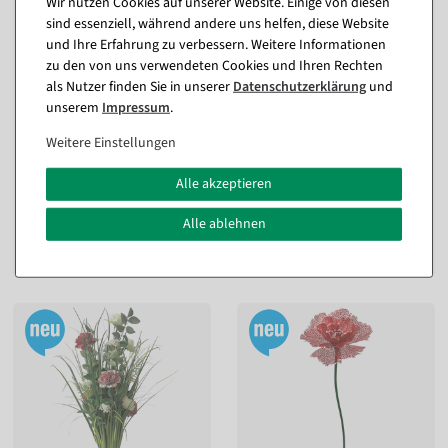
Wir nutzen Cookies auf unserer Website. Einige von diesen
sind essenziell, während andere uns helfen, diese Website
und Ihre Erfahrung zu verbessern. Weitere Informationen
zu den von uns verwendeten Cookies und Ihren Rechten
als Nutzer finden Sie in unserer
Daten­schutz­erklärung
und
Künstliches Farnpick 58 x 40
Künstliches Grasbündel mit
unserem
Impressum
.
cm
gelben Blüten
innen
innen
Weitere Einstellungen
Sofort versandfähig.
Sofort versandfähig.
Alle akzeptieren
In verschiedenen
Ausführungen
10,65 €
Alle ablehnen
ab 23,74 €
8,27 €
19,95 EUR zzgl. ges. MwSt.
6,95 EUR zzgl. ges. MwSt.