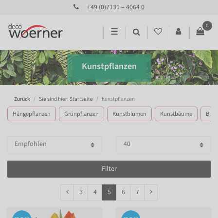
+49 (0)7131 – 4064 0
0
☰
Kunstpflanzen
Zurück
Sie sind hier: Startseite
Kunstpflanzen
Hängepflanzen
Grünpflanzen
Kunstblumen
Kunstbäume
Blätt
Filter
3
4
5
6
7