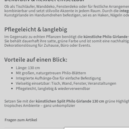
Ob als Tischläufer, Wanddeko, Fensterdeko oder für festliche Arrangements
kombinierbar und setzt stilvolle Akzente in jedem Raum. Durch die
integ
Kunstgirlande im Handumdrehen befestigen, sei es an Haken, Nägeln od
Pflegeleicht & langlebig
Im Gegensatz zu echten Pflanzen benötigt die
künstliche Philo Girlande
Sie behält dauerhaft ihre satte, grüne Farbe und ist somit eine nachhalti
Dekorationslösung für Zuhause, Büro oder Events.
Vorteile auf einen Blick:
Länge: 130 cm
Mit großen, naturgetreuen Philo-Blättern
Integrierte Aufhänge-Öse für einfache Befestigung
Vielseitig einsetzbar: Tisch, Wand, Fenster, Veranstaltungen
Pflegeleicht, langlebig & wiederverwendbar
Setzen Sie mit der
künstlichen Split Philo Girlande 130 cm
grüne Highligh
tropisches Ambiente – ganz unkomplizier
Fragen zum Artikel