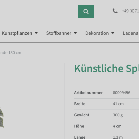
+49 (0)71
Kunstpflanzen
Stoffbanner
Dekoration
Ladena
lande 130 cm
Künstliche Sp
Artikelnummer
80009496
Breite
41 cm
Gewicht
300 g
Höhe
4 cm
Länge
1.3 m