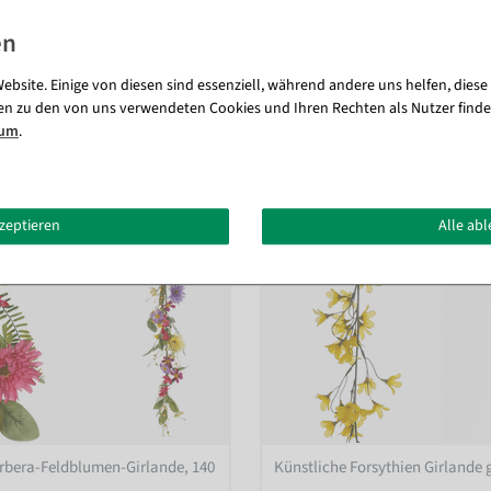
Passende Artikel zu diesem Produkt (8)
ebsite. Einige von diesen sind essenziell, während andere uns helfen, diese
en zu den von uns verwendeten Cookies und Ihren Rechten als Nutzer finde
sum
.
kzeptieren
Alle ab
rbera-Feldblumen-Girlande, 140
Künstliche Forsythien Girlande 