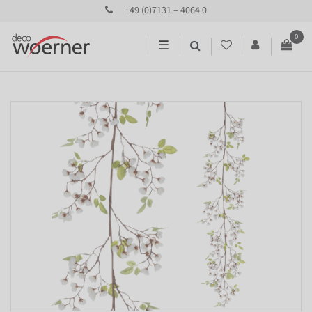
+49 (0)7131 – 4064 0
0
☰