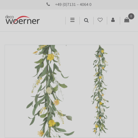
+49 (0)7131 – 4064 0
0
☰