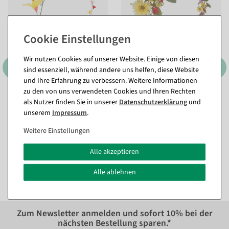
Wir nutzen Cookies auf unserer Website. Einige von diesen
sind essenziell, während andere uns helfen, diese Website
und Ihre Erfahrung zu verbessern. Weitere Informationen
zu den von uns verwendeten Cookies und Ihren Rechten
Bunte künstliche Hibiskus
Künstliche Gerbera-
als Nutzer finden Sie in unserer
Daten­schutz­erklärung
und
Girlande 180 cm
Feldblumen-Girlande, 140
unserem
Impressum
.
cm
Sofort versandfähig.
Sofort versandfähig.
Weitere Einstellungen
18,98 €
Alle akzeptieren
39,21 €
15,95 EUR zzgl. ges. MwSt.
32,95 EUR zzgl. ges. MwSt.
Alle ablehnen
Zum Newsletter anmelden und sofort
10%
bei der
nächsten Bestellung sparen.*