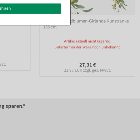
lehnen
gelb 180 cm
Künstliche Feldblumen-Girlande Kunstranke
158 cm
Artikel aktuell nicht lagernd.
Liefertermin der Ware noch unbekannt.
wSt.
27,31 €
22,95 EUR zzgl. ges. MwSt.
ng sparen.*