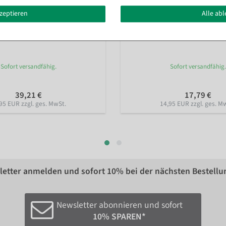
kzeptieren
Alle ab
rbera-Feldblumen-Girlande, 140
Künstliche Forsythien Girlande 
Sofort versandfähig.
Sofort versandfähig.
39,21 €
17,79 €
95 EUR zzgl. ges. MwSt.
14,95 EUR zzgl. ges. M
etter anmelden und sofort
10%
bei der nächsten Bestellu
Newsletter abonnieren und sofort
10% SPAREN*