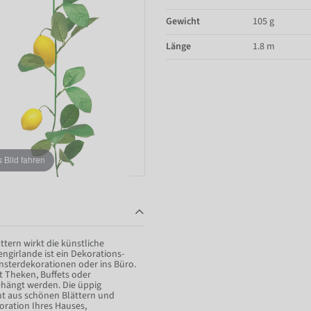
Gewicht
105 g
Länge
1.8 m
Bild fahren
ern wirkt die künstliche
ngirlande ist ein Dekorations-
ensterdekorationen oder ins Büro.
t Theken, Buffets oder
hängt werden. Die üppig
eht aus schönen Blättern und
koration Ihres Hauses,