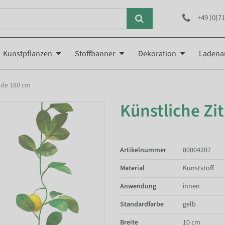
+49 (0)71
Kunstpflanzen
Stoffbanner
Dekoration
Ladena
nde 180 cm
Künstliche Zi
Artikelnummer
80004207
Material
Kunststoff
Anwendung
innen
Standardfarbe
gelb
Breite
10 cm