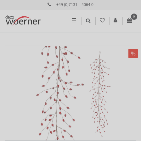
+49 (0)7131 – 4064 0
0
☰
%