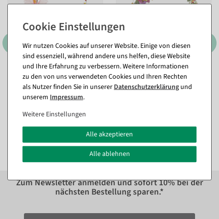
Wir nutzen Cookies auf unserer Website. Einige von diesen
sind essenziell, während andere uns helfen, diese Website
und Ihre Erfahrung zu verbessern. Weitere Informationen
Bunte künstliche Hibiskus
Künstliche Gerbera-
zu den von uns verwendeten Cookies und Ihren Rechten
Girlande 180 cm
Feldblumen-Girlande, 140
als Nutzer finden Sie in unserer
Daten­schutz­erklärung
und
cm
Sofort versandfähig.
unserem
Impressum
.
Sofort versandfähig.
Weitere Einstellungen
18,98 €
39,21 €
15,95 EUR zzgl. ges. MwSt.
32,95 EUR zzgl. ges. MwSt.
Alle akzeptieren
Alle ablehnen
Zum Newsletter anmelden und sofort
10%
bei der
nächsten Bestellung sparen.*