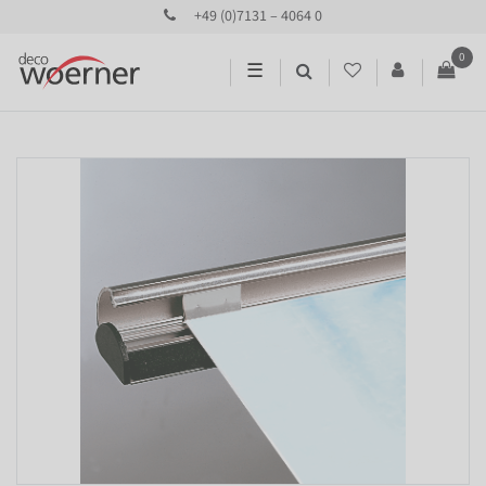
+49 (0)7131 – 4064 0
0
☰