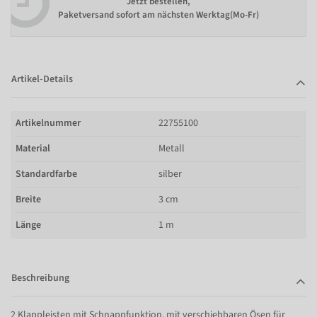
Jetzt bestellen,
Paketversand sofort am nächsten Werktag(Mo-Fr)
Artikel-Details
Artikelnummer
22755100
Material
Metall
Standardfarbe
silber
Breite
3 cm
Länge
1 m
Beschreibung
2 Klappleisten mit Schnappfunktion, mit verschiebbaren Ösen für