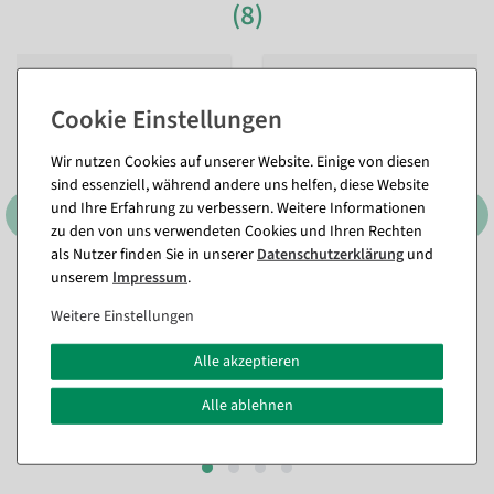
(8)
Wir nutzen Cookies auf unserer Website. Einige von diesen
sind essenziell, während andere uns helfen, diese Website
und Ihre Erfahrung zu verbessern. Weitere Informationen
zu den von uns verwendeten Cookies und Ihren Rechten
als Nutzer finden Sie in unserer
Daten­schutz­erklärung
und
unserem
Impressum
.
Kunststoffbügel mit Steg 44
Kleiderbügel Anti-Rutsch
cm, 1 Karton à 100 Stück
Topform 40 cm, schwarz, 1
Weitere Einstellungen
Karton à 100 Stück
Sofort versandfähig.
Sofort versandfähig.
Alle akzeptieren
89,19 €
142,74 €
74,95 EUR zzgl. ges. MwSt.
Alle ablehnen
119,95 EUR zzgl. ges. MwSt.