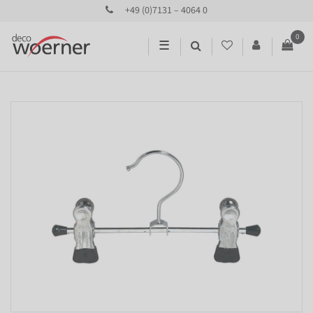
+49 (0)7131 – 4064 0
0
☰