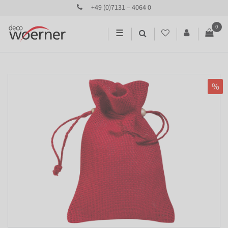
+49 (0)7131 – 4064 0
0
☰
%