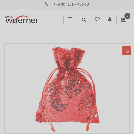
+49 (0)7131 – 4064 0
0
☰
%