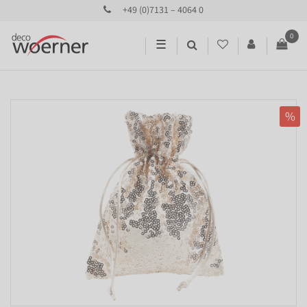
+49 (0)7131 – 4064 0
0
☰
%