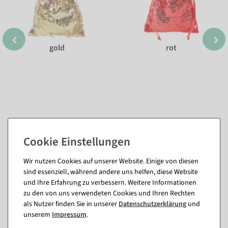
gold
rot
Wir nutzen Cookies auf unserer Website. Einige von diesen
Passende Artikel zu diesem Produkt
sind essenziell, während andere uns helfen, diese Website
(8)
und Ihre Erfahrung zu verbessern. Weitere Informationen
zu den von uns verwendeten Cookies und Ihren Rechten
als Nutzer finden Sie in unserer
Daten­schutz­erklärung
und
%
%
unserem
Impressum
.