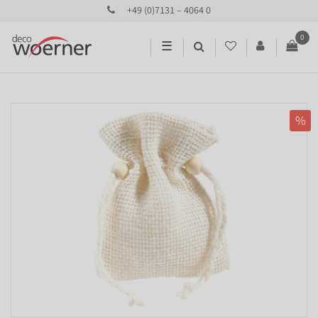
+49 (0)7131 – 4064 0
0
☰
%