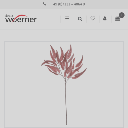
+49 (0)7131 – 4064 0
0
☰