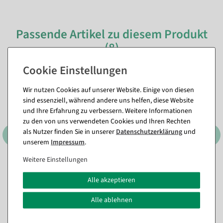
Passende Artikel zu diesem Produkt
(8)
Wir nutzen Cookies auf unserer Website. Einige von diesen
sind essenziell, während andere uns helfen, diese Website
und Ihre Erfahrung zu verbessern. Weitere Informationen
zu den von uns verwendeten Cookies und Ihren Rechten
als Nutzer finden Sie in unserer
Daten­schutz­erklärung
und
unserem
Impressum
.
Weitere Einstellungen
XXL Monstera-Kunstblatt
Künstlicher Forsythienzweig
130 cm
gelb, 95 cm
Alle akzeptieren
Sofort versandfähig.
Sofort versandfähig.
Alle ablehnen
29,69 €
11,84 €
24,95 EUR zzgl. ges. MwSt.
9,95 EUR zzgl. ges. MwSt.