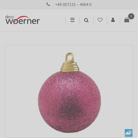
+49 (0)7131 – 4064 0
0
☰