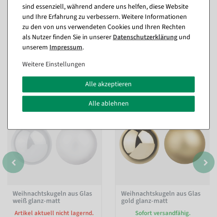
sind essenziell, während andere uns helfen, diese Website
Fragen zum Artikel
und Ihre Erfahrung zu verbessern. Weitere Informationen
zu den von uns verwendeten Cookies und Ihren Rechten
als Nutzer finden Sie in unserer
Daten­schutz­erklärung
und
unserem
Impressum
.
Passende Artikel zu diesem Produkt
Weitere Einstellungen
(8)
Alle akzeptieren
Alle ablehnen
Weihnachtskugeln aus Glas
Weihnachtskugeln aus Glas
weiß glanz-matt
gold glanz-matt
Artikel aktuell nicht lagernd.
Sofort versandfähig.