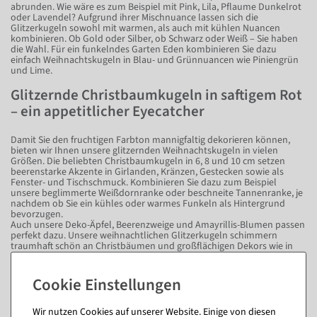
abrunden. Wie wäre es zum Beispiel mit Pink, Lila, Pflaume Dunkelrot
oder Lavendel? Aufgrund ihrer Mischnuance lassen sich die
Glitzerkugeln sowohl mit warmen, als auch mit kühlen Nuancen
kombinieren. Ob Gold oder Silber, ob Schwarz oder Weiß – Sie haben
die Wahl. Für ein funkelndes Garten Eden kombinieren Sie dazu
einfach Weihnachtskugeln in Blau- und Grünnuancen wie Piniengrün
und Lime.
Glitzernde Christbaumkugeln in saftigem Rot
– ein appetitlicher Eyecatcher
Damit Sie den fruchtigen Farbton mannigfaltig dekorieren können,
bieten wir Ihnen unsere glitzernden Weihnachtskugeln in vielen
Größen. Die beliebten Christbaumkugeln in 6, 8 und 10 cm setzen
beerenstarke Akzente in Girlanden, Kränzen, Gestecken sowie als
Fenster- und Tischschmuck. Kombinieren Sie dazu zum Beispiel
unsere beglimmerte Weißdornranke oder beschneite Tannenranke, je
nachdem ob Sie ein kühles oder warmes Funkeln als Hintergrund
bevorzugen.
Auch unsere Deko-Äpfel, Beerenzweige und Amayrillis-Blumen passen
perfekt dazu. Unsere weihnachtlichen Glitzerkugeln schimmern
traumhaft schön an Christbäumen und großflächigen Dekors wie in
Verkaufsflächen. Mit diesen fruchtig-frischen Weihnachtskugeln mit
Glitzer heißt das Motto: Weihnachten kann kommen!
Wie viele Weihnachtskugeln brauche ich für welchen Baum?
Wir nutzen Cookies auf unserer Website. Einige von diesen