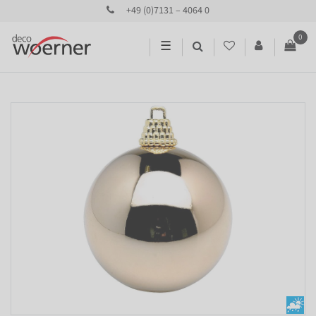
+49 (0)7131 – 4064 0
0
☰