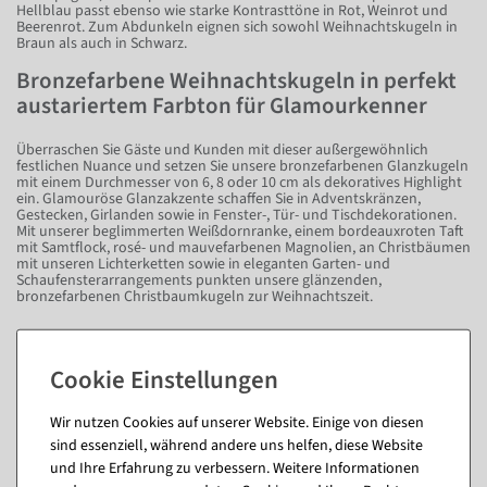
Hellblau passt ebenso wie starke Kontrasttöne in Rot, Weinrot und
Beerenrot. Zum Abdunkeln eignen sich sowohl Weihnachtskugeln in
Braun als auch in Schwarz.
Bronzefarbene Weihnachtskugeln in perfekt
austariertem Farbton für Glamourkenner
Überraschen Sie Gäste und Kunden mit dieser außergewöhnlich
festlichen Nuance und setzen Sie unsere bronzefarbenen Glanzkugeln
mit einem Durchmesser von 6, 8 oder 10 cm als dekoratives Highlight
ein. Glamouröse Glanzakzente schaffen Sie in Adventskränzen,
Gestecken, Girlanden sowie in Fenster-, Tür- und Tischdekorationen.
Mit unserer beglimmerten Weißdornranke, einem bordeauxroten Taft
mit Samtflock, rosé- und mauvefarbenen Magnolien, an Christbäumen
mit unseren Lichterketten sowie in eleganten Garten- und
Schaufensterarrangements punkten unsere glänzenden,
bronzefarbenen Christbaumkugeln zur Weihnachtszeit.
Wie viele Weihnachtskugeln brauche ich für welchen Baum?
Fragen zum Artikel
Wir nutzen Cookies auf unserer Website. Einige von diesen
sind essenziell, während andere uns helfen, diese Website
und Ihre Erfahrung zu verbessern. Weitere Informationen