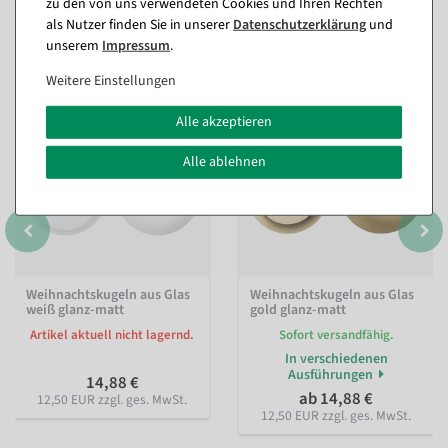
zu den von uns verwendeten Cookies und Ihren Rechten
Passende Artikel zu diesem Produkt
als Nutzer finden Sie in unserer
Daten­schutz­erklärung
und
(8)
unserem
Impressum
.
Weitere Einstellungen
Alle akzeptieren
Alle ablehnen
Weihnachtskugeln aus Glas
Weihnachtskugeln aus Glas
weiß glanz-matt
gold glanz-matt
Artikel aktuell nicht lagernd.
Sofort versandfähig.
In verschiedenen
Ausführungen
14,88 €
ab 14,88 €
12,50 EUR zzgl. ges. MwSt.
12,50 EUR zzgl. ges. MwSt.