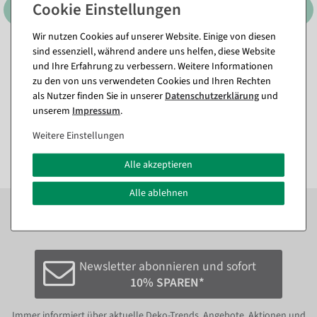
Wir nutzen Cookies auf unserer Website. Einige von diesen
sind essenziell, während andere uns helfen, diese Website
Verkaufsschütte
Konfektionsspiegel
und Ihre Erfahrung zu verbessern. Weitere Informationen
FACTORY 180 cm hoch
Sofort versandfähig.
zu den von uns verwendeten Cookies und Ihren Rechten
Sofort versandfähig.
als Nutzer finden Sie in unserer
Daten­schutz­erklärung
und
unserem
Impressum
.
308,21 €
296,31 €
213,01 €
249,00 EUR zzgl. ges. MwSt.
179,00 EUR zzgl. ges. MwSt.
Weitere Einstellungen
Alle akzeptieren
Alle ablehnen
Zum Newsletter anmelden und sofort
10%
bei der
nächsten Bestellung sparen.*
Newsletter abonnieren und sofort
10% SPAREN*
Immer informiert über aktuelle Deko-Trends, Angebote, Aktionen und