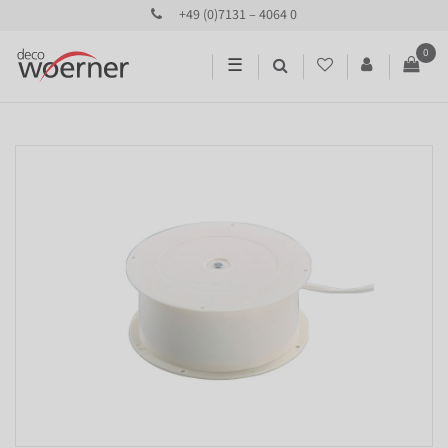
+49 (0)7131 – 4064 0
0
☰