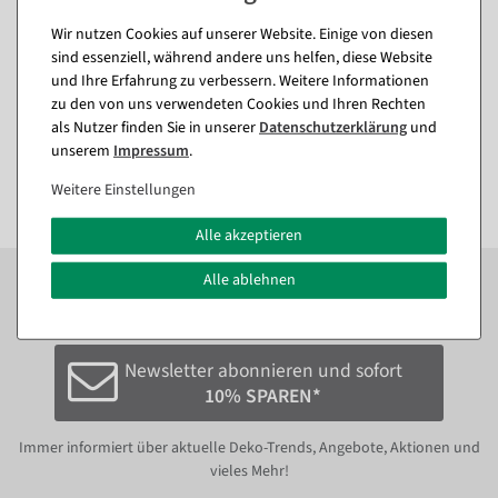
Wir nutzen Cookies auf unserer Website. Einige von diesen
XXL Monstera-Kunstblatt
Künstlicher Forsythienzweig
sind essenziell, während andere uns helfen, diese Website
130 cm
gelb, 95 cm
und Ihre Erfahrung zu verbessern. Weitere Informationen
Sofort versandfähig.
Sofort versandfähig.
zu den von uns verwendeten Cookies und Ihren Rechten
als Nutzer finden Sie in unserer
Daten­schutz­erklärung
und
29,69 €
11,84 €
unserem
Impressum
.
24,95 EUR zzgl. ges. MwSt.
9,95 EUR zzgl. ges. MwSt.
Weitere Einstellungen
Alle akzeptieren
Zum Newsletter anmelden und sofort
10%
bei der
Alle ablehnen
nächsten Bestellung sparen.*
Newsletter abonnieren und sofort
10% SPAREN*
Immer informiert über aktuelle Deko-Trends, Angebote, Aktionen und
vieles Mehr!