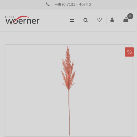
+49 (0)7131 – 4064 0
0
☰
%