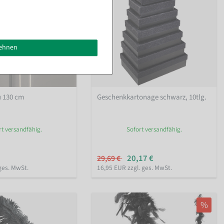
lehnen
u 130 cm
Geschenkkartonage schwarz, 10tlg.
rt versandfähig.
Sofort versandfähig.
20,17 €
29,69 €
ges. MwSt.
16,95 EUR zzgl. ges. MwSt.
%