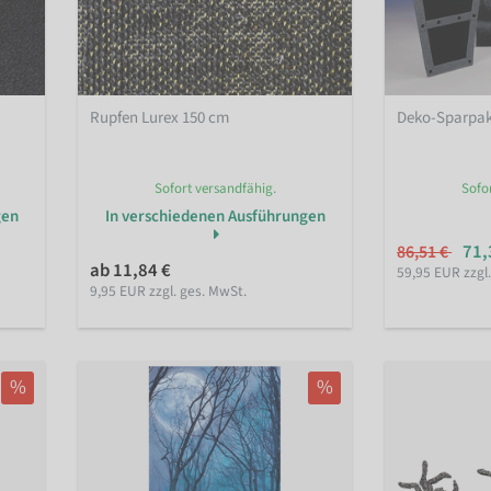
Rupfen Lurex 150 cm
Deko-Sparpak
Sofort versandfähig.
Sofo
gen
In verschiedenen Ausführungen
71,
86,51 €
ab 11,84 €
59,95 EUR zzgl
9,95 EUR zzgl. ges. MwSt.
%
%