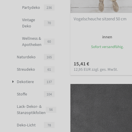
Partydeko
236
Vogelscheuche sitzend 50 cm
Vintage
70
Deko
innen
Wellness &
60
Apotheken
Sofort versandfähig.
Naturdeko
165
15,41 €
12,95 EUR zzgl. ges. MwSt.
Streudeko
61
Dekotiere
137
Stoffe
104
Lack- Dekor- &
56
Stanzoptikfolien
Deko-Licht
78