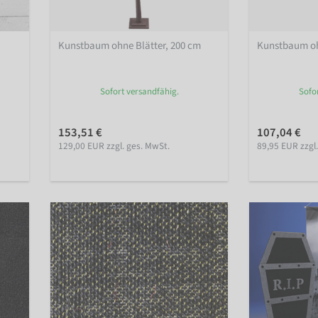
Kunstbaum ohne Blätter, 200 cm
Kunstbaum oh
Sofort versandfähig.
Sofo
153,51 €
107,04 €
129,00 EUR zzgl. ges. MwSt.
89,95 EUR zzgl