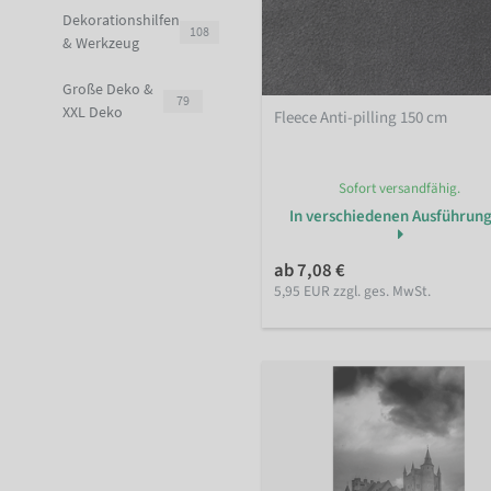
Dekorationshilfen
108
& Werkzeug
Große Deko &
79
XXL Deko
Fleece Anti-pilling 150 cm
Sofort versandfähig.
In verschiedenen Ausführun
ab 7,08 €
5,95 EUR zzgl. ges. MwSt.