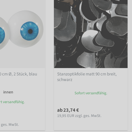
 cm Ø, 2 Stück, blau
Stanzoptikfolie matt 90 cm breit,
schwarz
innen
Sofort versandfähig.
rt versandfähig.
ab 23,74 €
19,95 EUR zzgl. ges. MwSt.
. ges. MwSt.