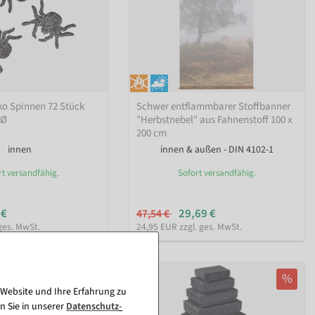
ko Spinnen 72 Stück
Schwer entflammbarer Stoffbanner
 Ø
"Herbstnebel" aus Fahnenstoff 100 x
200 cm
innen
innen & außen - DIN 4102-1
rt versandfähig.
Sofort versandfähig.
 €
29,69 €
47,54 €
ges. MwSt.
24,95 EUR zzgl. ges. MwSt.
%
 Website und Ihre Erfahrung zu
n Sie in unserer
Daten­schutz­