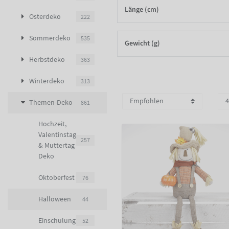
Länge (cm)
Osterdeko
222
Sommerdeko
535
Gewicht (g)
Herbstdeko
363
Winterdeko
313
Themen-Deko
861
Hochzeit,
Valentinstag
257
& Muttertag
Deko
Oktoberfest
76
Halloween
44
Einschulung
52