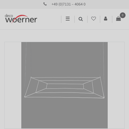
+49 (0)7131 – 4064 0
0
☰