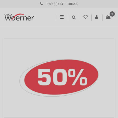
+49 (0)7131 – 4064 0
0
☰