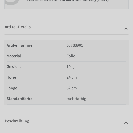
Paketversand sofort am nächsten Werktag(Mo-Fr)
Artikel-Details
Artikelnummer
53788905
Material
Folie
Gewicht
10 g
Höhe
24 cm
Länge
52 cm
Standardfarbe
mehrfarbig
Beschreibung