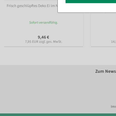
Frisch geschlüpftes Deko Ei im Nest 10 cm
Ei Silhouette
Farbe: gelb
Sofort versandfähig.
9,46 €
7,95 EUR zzgl. ges. MwSt.
14,
Zum Newsl
Imm