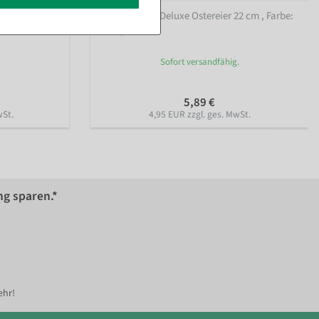
Wabenpapier Deluxe Ostereier 22 cm
, Farbe:
orange
Sofort versandfähig.
5,89 €
wSt.
4,95 EUR zzgl. ges. MwSt.
ng sparen.*
ehr!