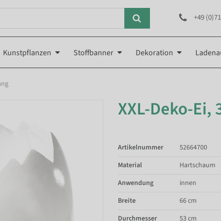
+49 (0)71
Kunstpflanzen
Stoffbanner
Dekoration
Ladena
ang
XXL-Deko-Ei, 3
Artikelnummer
52664700
Material
Hartschaum
Anwendung
innen
Breite
66 cm
Durchmesser
53 cm