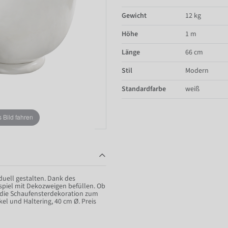
Gewicht
12 kg
Höhe
1 m
Länge
66 cm
Stil
Modern
Standardfarbe
weiß
Bild fahren
duell gestalten. Dank des
ispiel mit Dekozweigen befüllen. Ob
rd die Schaufensterdekoration zum
l und Haltering, 40 cm Ø. Preis