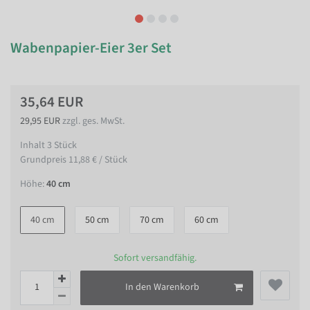
Wabenpapier-Eier 3er Set
35,64 EUR
29,95 EUR
zzgl. ges. MwSt.
Inhalt
3
Stück
Grundpreis
11,88 € / Stück
Höhe:
40 cm
40 cm
50 cm
70 cm
60 cm
Sofort versandfähig.
In den Warenkorb