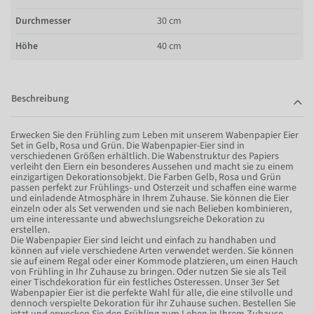
Durchmesser
30 cm
Höhe
40 cm
Beschreibung
Erwecken Sie den Frühling zum Leben mit unserem Wabenpapier Eier
Set in Gelb, Rosa und Grün. Die Wabenpapier-Eier sind in
verschiedenen Größen erhältlich. Die Wabenstruktur des Papiers
verleiht den Eiern ein besonderes Aussehen und macht sie zu einem
einzigartigen Dekorationsobjekt. Die Farben Gelb, Rosa und Grün
passen perfekt zur Frühlings- und Osterzeit und schaffen eine warme
und einladende Atmosphäre in Ihrem Zuhause. Sie können die Eier
einzeln oder als Set verwenden und sie nach Belieben kombinieren,
um eine interessante und abwechslungsreiche Dekoration zu
erstellen.
Die Wabenpapier Eier sind leicht und einfach zu handhaben und
können auf viele verschiedene Arten verwendet werden. Sie können
sie auf einem Regal oder einer Kommode platzieren, um einen Hauch
von Frühling in Ihr Zuhause zu bringen. Oder nutzen Sie sie als Teil
einer Tischdekoration für ein festliches Osteressen. Unser 3er Set
Wabenpapier Eier ist die perfekte Wahl für alle, die eine stilvolle und
dennoch verspielte Dekoration für ihr Zuhause suchen. Bestellen Sie
jetzt und erwecken Sie den Frühling zum Leben in Ihrem Zuhause.