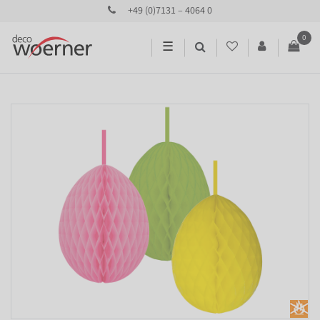
+49 (0)7131 – 4064 0
0
☰