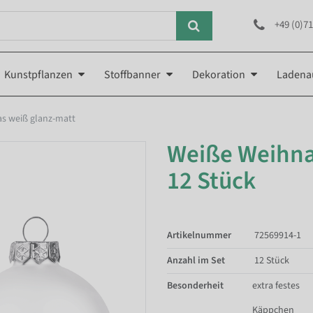
+49 (0)71
Kunstpflanzen
Stoffbanner
Dekoration
Ladena
s weiß glanz-matt
Weiße Weihnac
12 Stück
Artikelnummer
72569914-1
Anzahl im Set
12 Stück
Besonderheit
extra festes
Käppchen