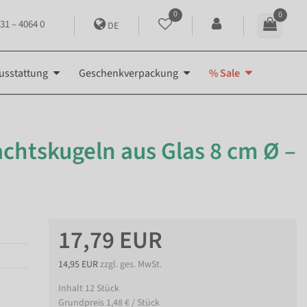
0
0
31 – 4064 0
DE
usstattung
Geschenkverpackung
% Sale
htskugeln aus Glas 8 cm Ø –
17,79 EUR
14,95 EUR
zzgl. ges. MwSt.
Inhalt
12
Stück
Grundpreis
1,48 € / Stück