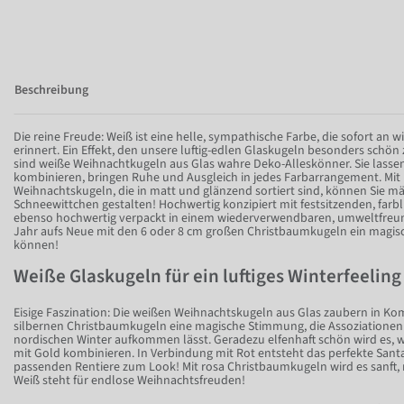
Beschreibung
Die reine Freude: Weiß ist eine helle, sympathische Farbe, die sofort an 
erinnert. Ein Effekt, den unsere luftig-edlen Glaskugeln besonders schön
sind weiße Weihnachtkugeln aus Glas wahre Deko-Alleskönner. Sie lassen
kombinieren, bringen Ruhe und Ausgleich in jedes Farbarrangement. Mit
Weihnachtskugeln, die in matt und glänzend sortiert sind, können Sie m
Schneewittchen gestalten! Hochwertig konzipiert mit festsitzenden, fa
ebenso hochwertig verpackt in einem wiederverwendbaren, umweltfreund
Jahr aufs Neue mit den 6 oder 8 cm großen Christbaumkugeln ein magi
können!
Weiße Glaskugeln für ein luftiges Winterfeeling
Eisige Faszination: Die weißen Weihnachtskugeln aus Glas zaubern in K
silbernen Christbaumkugeln eine magische Stimmung, die Assoziationen 
nordischen Winter aufkommen lässt. Geradezu elfenhaft schön wird es, 
mit Gold kombinieren. In Verbindung mit Rot entsteht das perfekte Santa
passenden Rentiere zum Look! Mit rosa Christbaumkugeln wird es sanft, r
Weiß steht für endlose Weihnachtsfreuden!