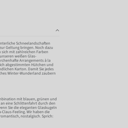
winterliche Schneelandschaften
 zur Geltung bringen. Noch dazu
 sich mit zahlreichen Farben
 unseren weißen Glas-
ärchenhafte Arrangements à la
rblich abgestimmten Hütchen und
lichen Karton. Damit Sie jedes
sches Winter-Wunderland zaubern
ombination mit blauen, grünen und
an eine Schlittenfahrt durch den
wenn Sie die eleganten Glaskugeln
-Claus-Feeling. Wir haben die
omantisch, nostalgisch. Sprich: