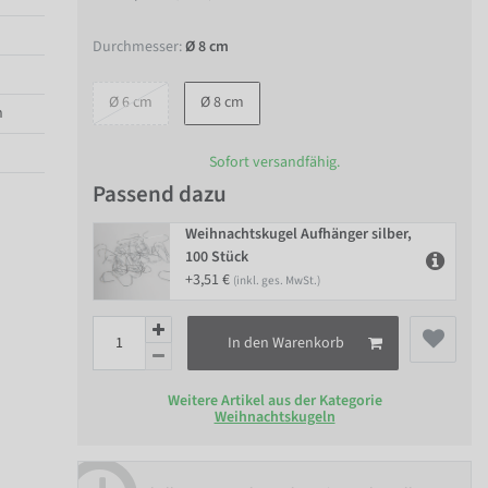
Durchmesser:
Ø 8 cm
Ø 6 cm
Ø 8 cm
n
Sofort versandfähig.
Passend dazu
Weihnachtskugel Aufhänger silber,
100 Stück
+3,51 €
(inkl. ges. MwSt.)
In den Warenkorb
Weitere Artikel aus der Kategorie
Weihnachtskugeln