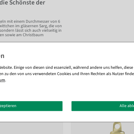
die Schönste der
ugeln mit einem Durchmesser von 6
ittchen im gläsernen Sarg, die von
ondern lässt sich auch vielseitig in
nden sowie am Christbaum
 eine silberne Deko-Etagere mit
eren weißen Deko-Äpfeln!
ebsite. Einige von diesen sind essenziell, während andere uns helfen, diese
en zu den von uns verwendeten Cookies und Ihren Rechten als Nutzer finde
sum
.
Passende Artikel zu diesem Produkt (8)
kzeptieren
Alle ab