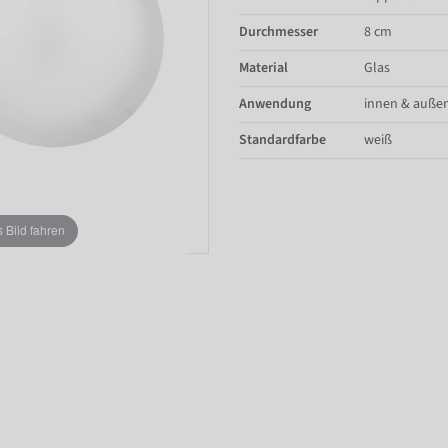
Durchmesser
8 cm
Material
Glas
Anwendung
innen & auße
Standardfarbe
weiß
Bild fahren