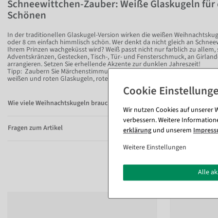
Schneewittchen-Zauber: Weiße Glaskugeln für 
Schönen
In der traditionellen Glaskugel-Version wirken die weißen Weihnachtsk
oder 8 cm einfach himmlisch schön. Wer denkt da nicht gleich an Schneew
Ihrem Prinzen wachgeküsst wird? Weiß passt nicht nur farblich zu allem, s
Adventskränzen, Gestecken, Tisch-, Tür- und Fensterschmuck, an Girla
arrangieren. Setzen Sie erhellende Akzente zur dunklen Jahreszeit!
Tipp: Zaubern Sie Märchenstimmung auf Ihre Festtafel und bestücken Sie
weißen und roten Glaskugeln, roten Dekorosen, Beeren-Ranken und uns
Wie viele Weihnachtskugeln brauche ich für welchen Baum?
Wir nutzen Cookies auf unserer W
verbessern. Weitere Information
Fragen zum Artikel
erklärung
und unserem
Impres
Weitere Einstellungen
Alle a