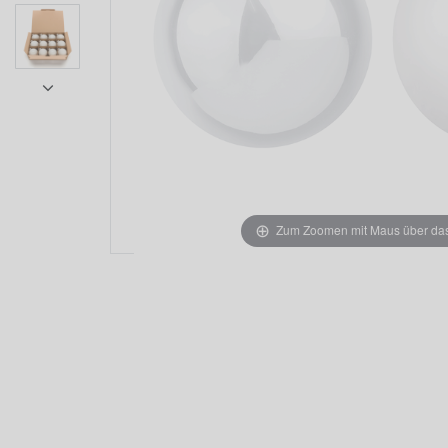
Zum Zoomen mit Maus über das 
Item 1 of 7