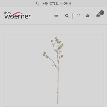
+49 (0)7131 – 4064 0
0
☰