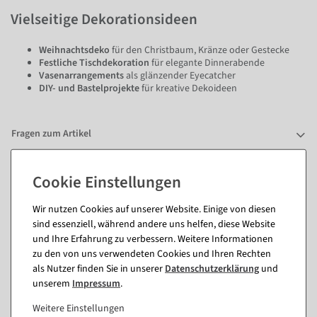
Vielseitige Dekorationsideen
Weihnachtsdeko
für den Christbaum, Kränze oder Gestecke
Festliche Tischdekoration
für elegante Dinnerabende
Vasenarrangements
als glänzender Eyecatcher
DIY- und Bastelprojekte
für kreative Dekoideen
Fragen zum Artikel
Passende Artikel zu diesem Produkt
Wir nutzen Cookies auf unserer Website. Einige von diesen
(8)
sind essenziell, während andere uns helfen, diese Website
und Ihre Erfahrung zu verbessern. Weitere Informationen
zu den von uns verwendeten Cookies und Ihren Rechten
%
als Nutzer finden Sie in unserer
Daten­schutz­erklärung
und
unserem
Impressum
.
Weitere Einstellungen