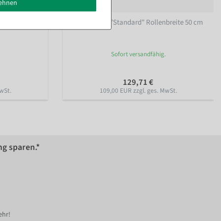
lehnen
breite 75 cm
Tischabroller "Standard" Rollenbreite 50 cm
Sofort versandfähig.
129,71 €
wSt.
109,00 EUR zzgl. ges. MwSt.
ng sparen.*
ehr!