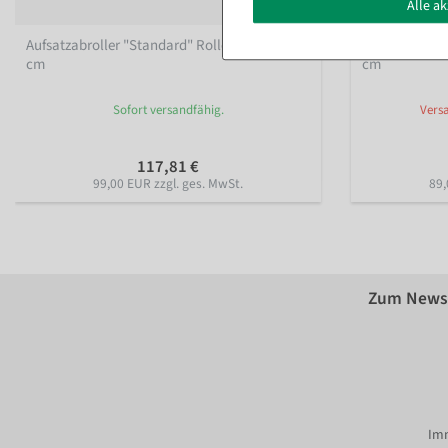
Alle a
Aufsatzabroller "Standard" Rollenbreite 75
Aufsatzabroll
cm
cm
Sofort versandfähig.
Versa
117,81 €
99,00 EUR zzgl. ges. MwSt.
89,
Zum Newsl
Imm