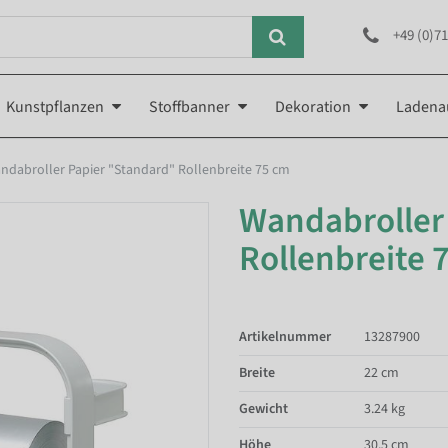
+49 (0)71
Kunstpflanzen
Stoffbanner
Dekoration
Ladena
ndabroller Papier "Standard" Rollenbreite 75 cm
Wandabroller
Rollenbreite 
Artikelnummer
13287900
Breite
22 cm
Gewicht
3.24 kg
Höhe
30.5 cm