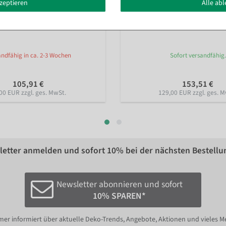
kzeptieren
Alle ab
er "Standard" Rollenbreite 50
Tischabroller "Standard" Rollen
ndfähig in ca. 2-3 Wochen
Sofort versandfähig.
105,91 €
153,51 €
00 EUR zzgl. ges. MwSt.
129,00 EUR zzgl. ges. M
etter anmelden und sofort
10%
bei der nächsten Bestellu
Newsletter abonnieren und sofort
10% SPAREN*
er informiert über aktuelle Deko-Trends, Angebote, Aktionen und vieles M