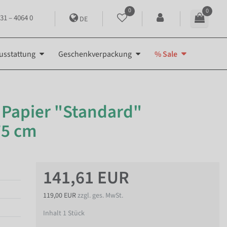
0
0
31 – 4064 0
DE
usstattung
Geschenkverpackung
% Sale
 Papier "Standard"
75 cm
141,61 EUR
119,00 EUR
zzgl. ges. MwSt.
Inhalt
1
Stück