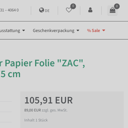
0
0
31 – 4064 0
DE
usstattung
Geschenkverpackung
% Sale
 Papier Folie "ZAC",
75 cm
105,91 EUR
89,00 EUR
zzgl. ges. MwSt.
Inhalt
1
Stück