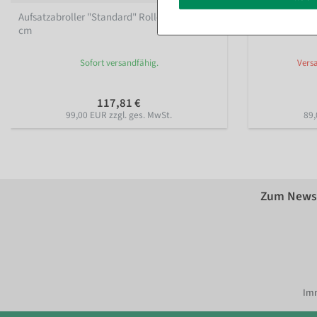
Aufsatzabroller "Standard" Rollenbreite 75
Aufsatzabroll
cm
cm
Sofort versandfähig.
Versa
117,81 €
99,00 EUR zzgl. ges. MwSt.
89,
Zum Newsl
Imm