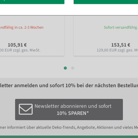
er "Standard" Rollenbreite 50
Tischabroller "Standard" Rollen
ndfähig in ca. 2-3 Wochen
Sofort versandfähig.
105,91 €
153,51 €
00 EUR zzgl. ges. MwSt.
129,00 EUR zzgl. ges. M
etter anmelden und sofort
10%
bei der nächsten Bestellu
Newsletter abonnieren und sofort
10% SPAREN*
er informiert über aktuelle Deko-Trends, Angebote, Aktionen und vieles M