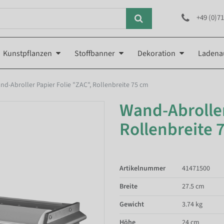
+49 (0)71
Kunstpflanzen
Stoffbanner
Dekoration
Ladena
nd-Abroller Papier Folie "ZAC", Rollenbreite 75 cm
Wand-Abroller
Rollenbreite 
Artikelnummer
41471500
Breite
27.5 cm
Gewicht
3.74 kg
Höhe
24 cm