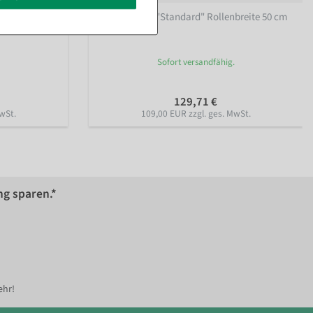
breite 75 cm
Tischabroller "Standard" Rollenbreite 50 cm
Sofort versandfähig.
129,71 €
wSt.
109,00 EUR zzgl. ges. MwSt.
ng sparen.*
ehr!