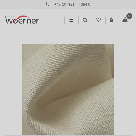
+49 (0)7131 – 4064 0
0
☰