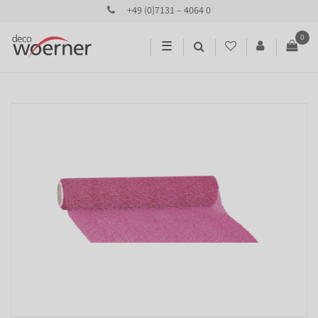
+49 (0)7131 – 4064 0
0
☰