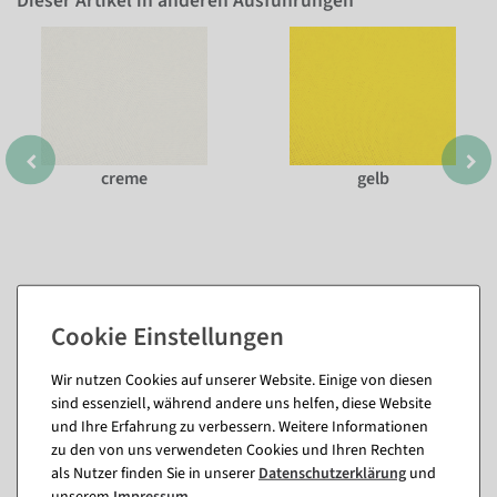
Dieser Artikel in anderen Ausführungen
creme
gelb
Wir nutzen Cookies auf unserer Website. Einige von diesen
sind essenziell, während andere uns helfen, diese Website
und Ihre Erfahrung zu verbessern. Weitere Informationen
Passende Artikel zu diesem Produkt
zu den von uns verwendeten Cookies und Ihren Rechten
(8)
als Nutzer finden Sie in unserer
Daten­schutz­erklärung
und
unserem
Impressum
.