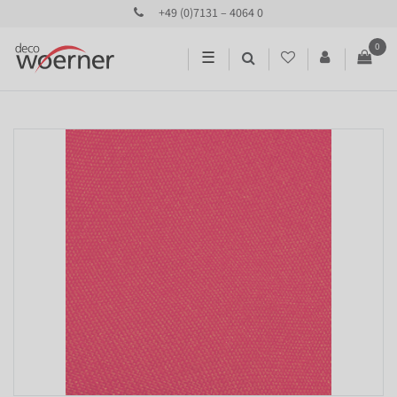
+49 (0)7131 – 4064 0
0
☰