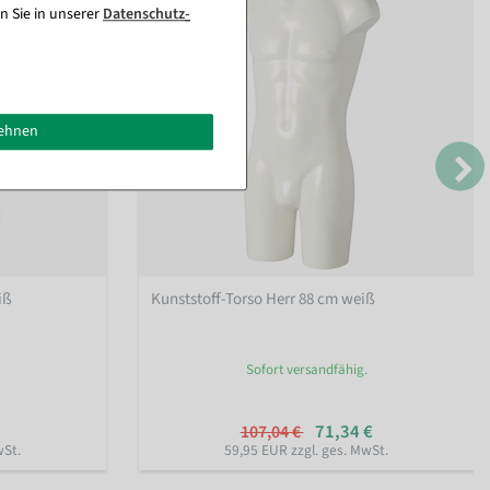
n Sie in unserer
Daten­schutz­
lehnen
iß
Kunststoff-Torso Herr 88 cm weiß
Sofort versandfähig.
71,34 €
107,04 €
wSt.
59,95 EUR zzgl. ges. MwSt.