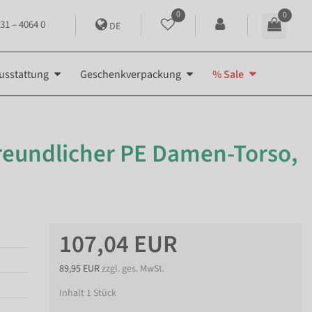
0
0
31 – 4064 0
DE
usstattung
Geschenkverpackung
% Sale
eundlicher PE Damen-Torso,
107,04 EUR
89,95 EUR
zzgl. ges. MwSt.
Inhalt
1
Stück