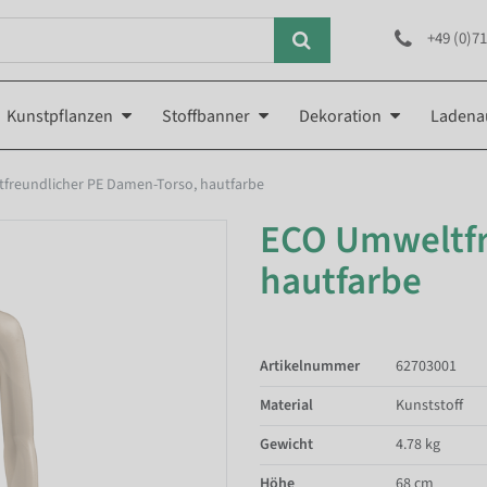
+49 (0)71
Kunstpflanzen
Stoffbanner
Dekoration
Ladena
freundlicher PE Damen-Torso, hautfarbe
ECO Umweltfr
hautfarbe
Artikelnummer
62703001
Material
Kunststoff
Gewicht
4.78 kg
Höhe
68 cm