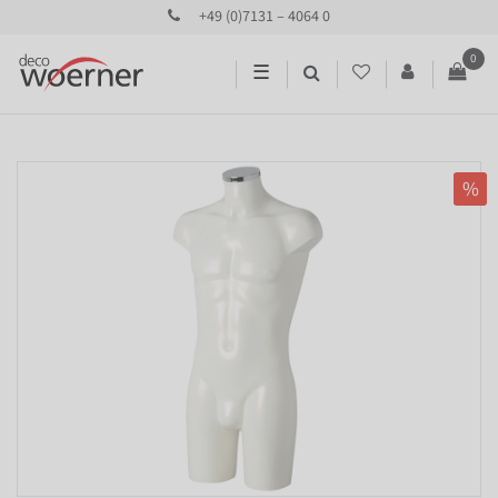
+49 (0)7131 – 4064 0
0
☰
%