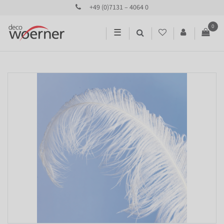
+49 (0)7131 – 4064 0
0
☰