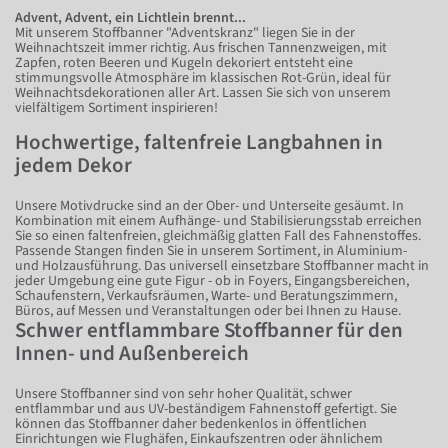
Advent, Advent, ein Lichtlein brennt...
Mit unserem Stoffbanner "Adventskranz" liegen Sie in der
Weihnachtszeit immer richtig. Aus frischen Tannenzweigen, mit
Zapfen, roten Beeren und Kugeln dekoriert entsteht eine
stimmungsvolle Atmosphäre im klassischen Rot-Grün, ideal für
Weihnachtsdekorationen aller Art. Lassen Sie sich von unserem
vielfältigem Sortiment inspirieren!
Hochwertige, faltenfreie Langbahnen in
jedem Dekor
Unsere Motivdrucke sind an der Ober- und Unterseite gesäumt. In
Kombination mit einem Aufhänge- und Stabilisierungsstab erreichen
Sie so einen faltenfreien, gleichmäßig glatten Fall des Fahnenstoffes.
Passende Stangen finden Sie in unserem Sortiment, in Aluminium-
und Holzausführung. Das universell einsetzbare Stoffbanner macht in
jeder Umgebung eine gute Figur - ob in Foyers, Eingangsbereichen,
Schaufenstern, Verkaufsräumen, Warte- und Beratungszimmern,
Büros, auf Messen und Veranstaltungen oder bei Ihnen zu Hause.
Schwer entflammbare Stoffbanner für den
Innen- und Außenbereich
Unsere Stoffbanner sind von sehr hoher Qualität, schwer
entflammbar und aus UV-beständigem Fahnenstoff gefertigt. Sie
können das Stoffbanner daher bedenkenlos in öffentlichen
Einrichtungen wie Flughäfen, Einkaufszentren oder ähnlichem