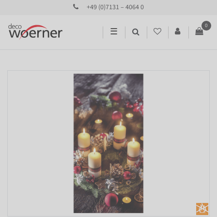
+49 (0)7131 – 4064 0
0
☰