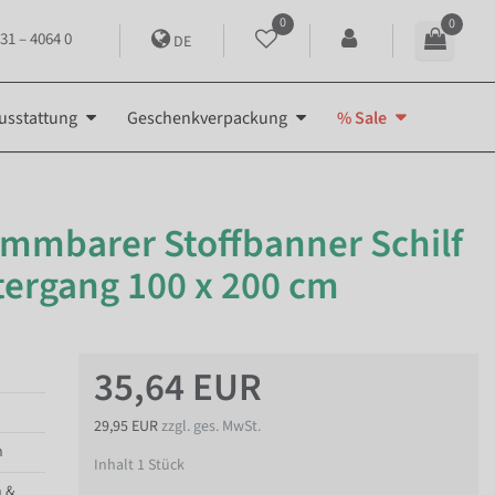
0
0
31 – 4064 0
DE
usstattung
Geschenkverpackung
% Sale
ammbarer Stoffbanner Schilf
ergang 100 x 200 cm
35,64 EUR
29,95 EUR
zzgl. ges. MwSt.
n
Inhalt
1
Stück
 &