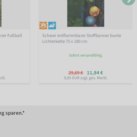
ner Fußball
Schwer entflammbarer Stoffbanner bunte
Lichterkette 75 x 180 cm
Sofort versandfähig.
11,84 €
29,69 €
wSt.
9,95 EUR zzgl. ges. MwSt.
ng sparen.*