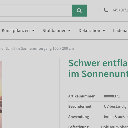
+49 (0)71
Kunstpflanzen
Stoffbanner
Dekoration
Ladena
er Schilf im Sonnenuntergang 100 x 200 cm
Schwer entfl
im Sonnenunt
Artikelnummer
80008371
Besonderheit
UV-beständig
Anwendung
innen & auße
Befestigung
Hohlsaum oben