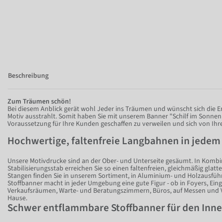
Beschreibung
Zum Träumen schön!
Bei diesem Anblick gerät wohl Jeder ins Träumen und wünscht sich die 
Motiv ausstrahlt. Somit haben Sie mit unserem Banner "Schilf im Sonnen
Voraussetzung für Ihre Kunden geschaffen zu verweilen und sich von Ihre
Hochwertige, faltenfreie Langbahnen in jede
Unsere Motivdrucke sind an der Ober- und Unterseite gesäumt. In Komb
Stabilisierungsstab erreichen Sie so einen faltenfreien, gleichmäßig glat
Stangen finden Sie in unserem Sortiment, in Aluminium- und Holzausführ
Stoffbanner macht in jeder Umgebung eine gute Figur - ob in Foyers, Ein
Verkaufsräumen, Warte- und Beratungszimmern, Büros, auf Messen und V
Hause.
Schwer entflammbare Stoffbanner für den Inn