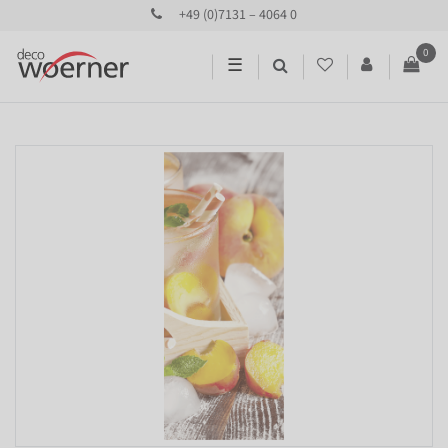
+49 (0)7131 – 4064 0
0
☰