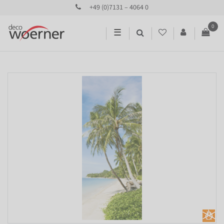
+49 (0)7131 – 4064 0
0
☰