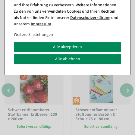
und Ihre Erfahrung zu verbessern. Weitere Informationen
zu den von uns verwendeten Cookies und Ihren Rechten
als Nutzer finden Sie in unserer
Daten­schutz­erklärung
und
unserem
Impressum
.
Passende Artikel zu diesem Produkt
(8)
Weitere Einstellungen
Alle akzeptieren
Alle ablehnen
Schwer entflammbarer
Schwer entflammbarer
Stoffbanner Erdbeeren 100
Stoffbanner Basteln &
x 200 cm
Schule 75 x 180 cm
Sofort versandfähig.
Sofort versandfähig.