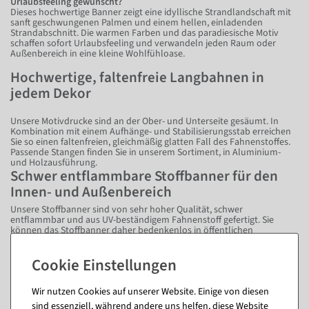
Urlaubsfeeling gewünscht?
Dieses hochwertige Banner zeigt eine idyllische Strandlandschaft mit
sanft geschwungenen Palmen und einem hellen, einladenden
Strandabschnitt. Die warmen Farben und das paradiesische Motiv
schaffen sofort Urlaubsfeeling und verwandeln jeden Raum oder
Außenbereich in eine kleine Wohlfühloase.
Hochwertige, faltenfreie Langbahnen in
jedem Dekor
Unsere Motivdrucke sind an der Ober- und Unterseite gesäumt. In
Kombination mit einem Aufhänge- und Stabilisierungsstab erreichen
Sie so einen faltenfreien, gleichmäßig glatten Fall des Fahnenstoffes.
Passende Stangen finden Sie in unserem Sortiment, in Aluminium-
und Holzausführung.
Schwer entflammbare Stoffbanner für den
Innen- und Außenbereich
Unsere Stoffbanner sind von sehr hoher Qualität, schwer
entflammbar und aus UV-beständigem Fahnenstoff gefertigt. Sie
können das Stoffbanner daher bedenkenlos in öffentlichen
Einrichtungen wie Flughäfen, Einkaufszentren oder ähnlichem
aufhängen.
Kontaktieren Sie uns, wenn Sie die Zertifikate für Ihre Dokumente
benötigen.
Wir nutzen Cookies auf unserer Website. Einige von diesen
Fragen zum Artikel
sind essenziell, während andere uns helfen, diese Website