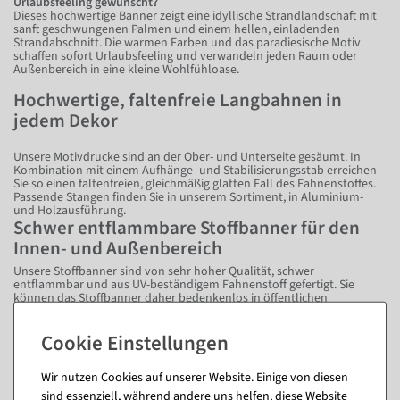
Urlaubsfeeling gewünscht?
Dieses hochwertige Banner zeigt eine idyllische Strandlandschaft mit
sanft geschwungenen Palmen und einem hellen, einladenden
Strandabschnitt. Die warmen Farben und das paradiesische Motiv
schaffen sofort Urlaubsfeeling und verwandeln jeden Raum oder
Außenbereich in eine kleine Wohlfühloase.
Hochwertige, faltenfreie Langbahnen in
jedem Dekor
Unsere Motivdrucke sind an der Ober- und Unterseite gesäumt. In
Kombination mit einem Aufhänge- und Stabilisierungsstab erreichen
Sie so einen faltenfreien, gleichmäßig glatten Fall des Fahnenstoffes.
Passende Stangen finden Sie in unserem Sortiment, in Aluminium-
und Holzausführung.
Schwer entflammbare Stoffbanner für den
Innen- und Außenbereich
Unsere Stoffbanner sind von sehr hoher Qualität, schwer
entflammbar und aus UV-beständigem Fahnenstoff gefertigt. Sie
können das Stoffbanner daher bedenkenlos in öffentlichen
Einrichtungen wie Flughäfen, Einkaufszentren oder ähnlichem
aufhängen.
Kontaktieren Sie uns, wenn Sie die Zertifikate für Ihre Dokumente
benötigen.
Wir nutzen Cookies auf unserer Website. Einige von diesen
Fragen zum Artikel
sind essenziell, während andere uns helfen, diese Website