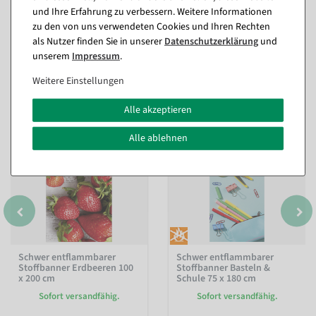
und Ihre Erfahrung zu verbessern. Weitere Informationen
zu den von uns verwendeten Cookies und Ihren Rechten
als Nutzer finden Sie in unserer
Daten­schutz­erklärung
und
unserem
Impressum
.
Passende Artikel zu diesem Produkt
(8)
Weitere Einstellungen
Alle akzeptieren
Alle ablehnen
Schwer entflammbarer
Schwer entflammbarer
Stoffbanner Erdbeeren 100
Stoffbanner Basteln &
x 200 cm
Schule 75 x 180 cm
Sofort versandfähig.
Sofort versandfähig.