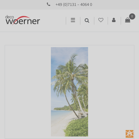
+49 (0)7131 – 4064 0
0
☰